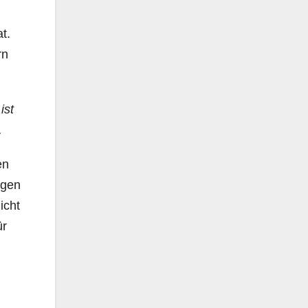
t.
rn
ist
.
en
ngen
icht
ür