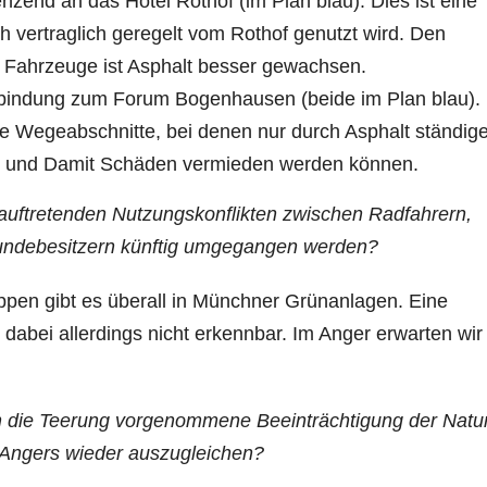
zend an das Hotel Rothof (im Plan blau). Dies ist eine
h vertraglich geregelt vom Rothof genutzt wird. Den
h Fahrzeuge ist Asphalt besser gewachsen.
rbindung zum Forum Bogenhausen (beide im Plan blau).
eile Wegeabschnitte, bei denen nur durch Asphalt ständig
und Damit Schäden vermieden werden können.
 auftretenden Nutzungskonflikten zwischen Radfahrern,
undebesitzern künftig umgegangen werden?
ppen gibt es überall in Münchner Grünanlagen. Eine
dabei allerdings nicht erkennbar. Im Anger erwarten wir
h die Teerung vorgenommene Beeinträchtigung der Natu
Angers wieder auszugleichen?