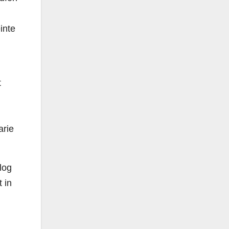
inte
t
arie
log
 in