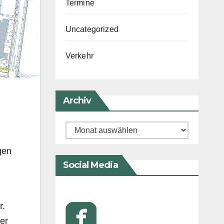
Termine
Uncategorized
Verkehr
Archiv
Archiv
gen
Social Media
r.
er