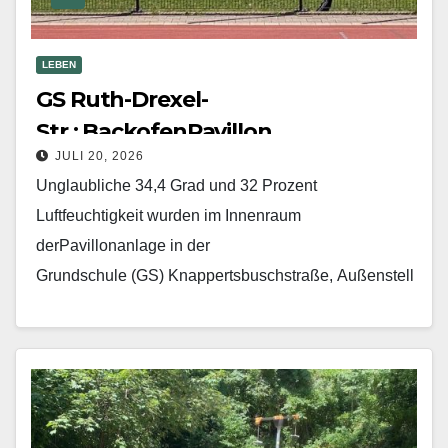
LEBEN
GS Ruth-Drexel-
Str.: BackofenPavillon
JULI 20, 2026
Unglaubliche 34,4 Grad und 32 Prozent
Luftfeuchtigkeit wurden im Innenraum
derPavillonanlage in der
Grundschule (GS) Knappertsbuschstraße, Außenstell
e Ruth-Drexel-Straße Im Prinz-Eugen-Park, während
(!) des Schulbetriebs im Juni gemessen. Die CSU-
Fraktion im Bezirksausschuss forderte jetzt per
Dringlichkeitsantrag die Sicherstellung eines
hitzetauglichen…