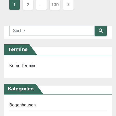
Mehr erfahren
Beitragsnavigation
1
2
…
109
Termine
Keine Termine
Kategorien
Bogenhausen