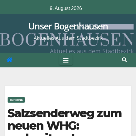
Zum
9. August 2026
Inhalt
springen
Unser Bogenhausen
Aktuelles Aus dem Stadtbezirk
TERMINE
Salzsenderweg zum
neuen WHG: