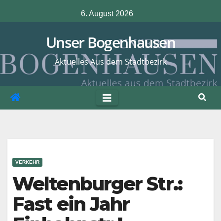
Zum
6. August 2026
Inhalt
springen
Unser Bogenhausen
Aktuelles Aus dem Stadtbezirk
VERKEHR
Weltenburger Str.:
Fast ein Jahr