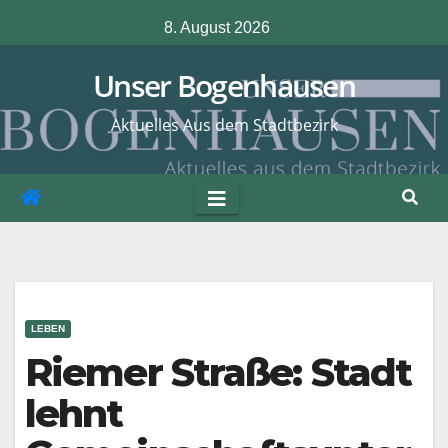
Zum
8. August 2026
Inhalt
springen
Unser Bogenhausen
Aktuelles Aus dem Stadtbezirk
LEBEN
Riemer Straße: Stadt
lehnt