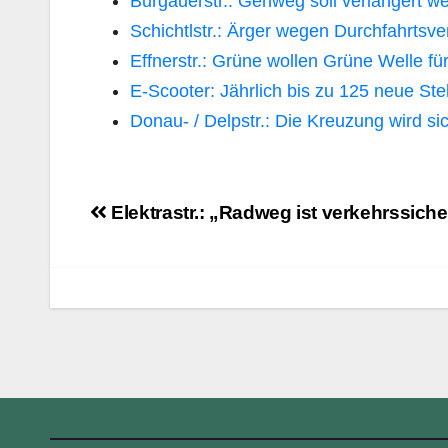
Burgauerstr.: Gehweg soll verlängert w
Schichtlstr.: Ärger wegen Durchfahrtsve
Effnerstr.: Grüne wollen Grüne Welle fü
E-Scooter: Jährlich bis zu 125 neue Ste
Donau- / Delpstr.: Die Kreuzung wird si
Beitragsnavigation
Elektrastr.: „Radweg ist verkehrssiche