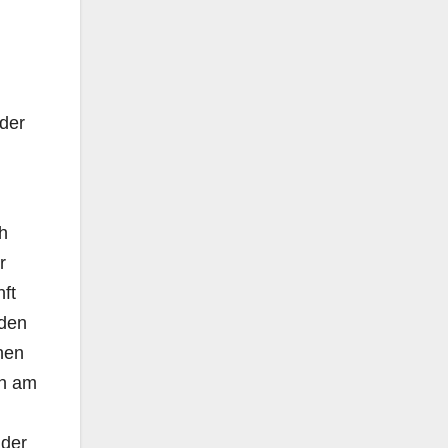
 der
h
r
ft
rden
nen
en am
 der