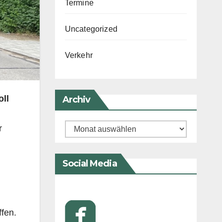
Termine
Uncategorized
Verkehr
oll
Archiv
Archiv
r
Social Media
fen.