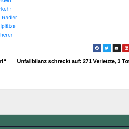
erden
rkehr
r Radler
llplätze
cherer
r!“
Unfallbilanz schreckt auf: 271 Verletzte, 3 T