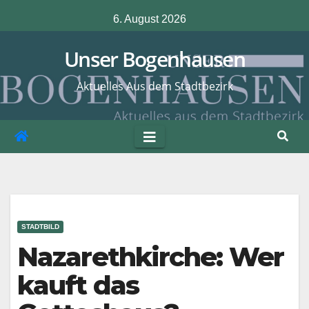
Zum
6. August 2026
Inhalt
springen
Unser Bogenhausen
Aktuelles Aus dem Stadtbezirk
STADTBILD
Nazarethkirche: Wer
kauft das