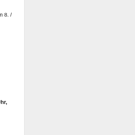
 8. /
hr,