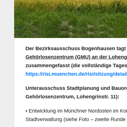
Der Bezirksausschuss Bogenhausen tag
Gehörlosenzentrum (GMU) an der Lohengr
zusammengefasst (die vollständige Tage
https://risi.muenchen.de/risi/sitzung/deta
Unterausschuss Stadtplanung und Bauordn
Gehörlosenzentrum, Lohengrinstr. 11):
• Entwicklung im Münchner Nordosten im Kon
Stadtverwaltung (siehe Foto – zweite Runde