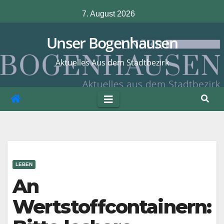
Zum
7. August 2026
Inhalt
springen
Unser Bogenhausen
Aktuelles Aus dem Stadtbezirk
LEBEN
An
Wertstoffcontainern: