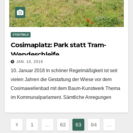
STADTBILD
Cosimaplatz: Park statt Tram-
Wendeschleife
JAN. 10, 2018
10. Januar 2018 In schöner Regelmäßigkeit ist seit
vielen Jahren die Gestaltung der Wiese vor dem
Cosimawellen­bad mit dem Baum-Kunstwerk Thema
im Kommunalparlament. Sämtliche Anregungen
wurde in der Vergangenheit von…
Mehr erfahren
Beitragsnavigation
1
…
62
63
64
…