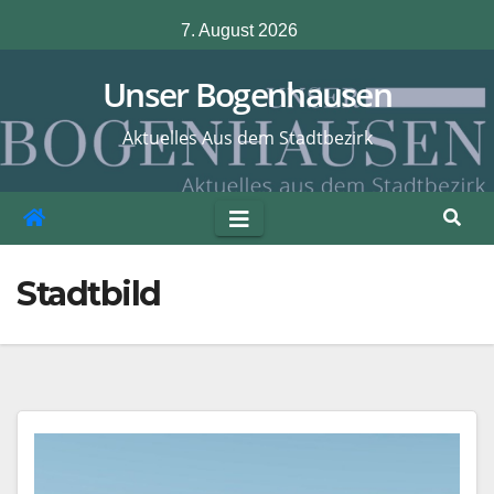
Zum
7. August 2026
Inhalt
springen
Unser Bogenhausen
Aktuelles Aus dem Stadtbezirk
Stadtbild