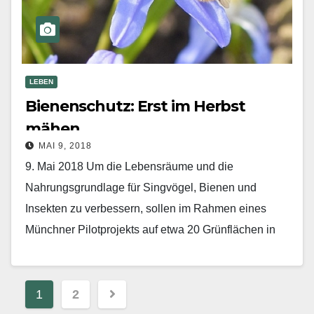
LEBEN
Bienenschutz: Erst im Herbst
mähen
MAI 9, 2018
9. Mai 2018 Um die Lebensräume und die
Nahrungsgrundlage für Singvögel, Bienen und
Insekten zu verbes­sern, sollen im Rahmen eines
Münchner Pilotprojekts auf etwa 20 Grünflächen in
Bogenhausen Teilbereiche vom…
Mehr erfahren
Beitragsnavigation
1
2