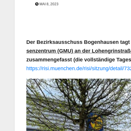
MAI 8, 2023
Der Bezirksausschuss Bogenhausen tag
senzentrum (GMU) an der Lohengrinstraß
zusammengefasst (die vollständige Tage
https://risi.muenchen.de/risi/sitzung/detail/