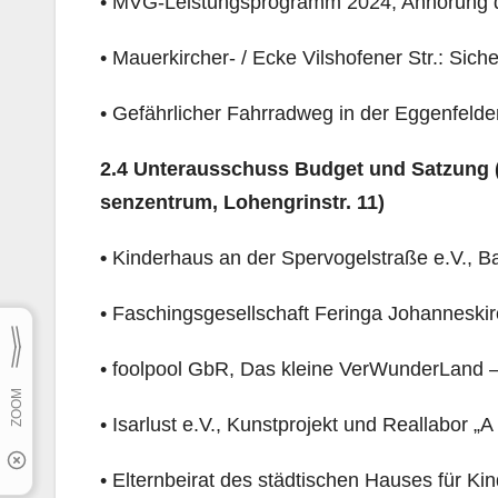
• MVG-Leistungsprogramm 2024; Anhörung
• Mauerkircher- / Ecke Vilshofener Str.: Sic
• Gefährlicher Fahrradweg in der Eggenfelden
2.4 Unterausschuss Budget und Satzung
senzentrum, Lohengrinstr. 11)
•
Kinderhaus an der Spervogelstraße e.V., B
• Faschingsgesellschaft Feringa Johanneski
• foolpool GbR, Das kleine VerWunderLand –
• Isarlust e.V., Kunstprojekt und Reallabor 
• Elternbeirat des städtischen Hauses für K