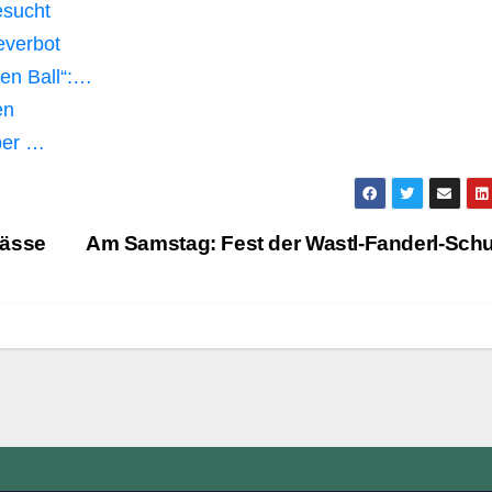
esucht
everbot
en Ball“:…
en
aber …
pässe
Am Samstag: Fest der Wastl-Fanderl-Sch