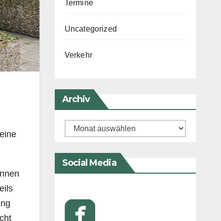
Termine
Uncategorized
Verkehr
Archiv
Archiv
eine
Social Media
innen
eils
ung
cht