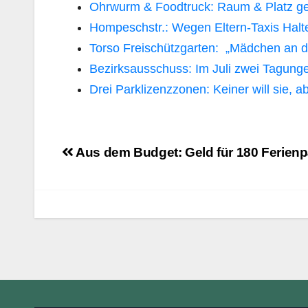
Ohrwurm & Foodtruck: Raum & Platz g
Hompeschstr.: Wegen Eltern-Taxis Halt
Torso Freischützgarten: „Mädchen an d
Bezirksausschuss: Im Juli zwei Tagung
Drei Parklizenzzonen: Keiner will sie, 
Beitragsnavigation
Aus dem Budget: Geld für 180 Ferien