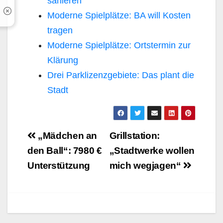
sanieren
Moderne Spielplätze: BA will Kosten
tragen
Moderne Spielplätze: Ortstermin zur
Klärung
Drei Parklizenzgebiete: Das plant die
Stadt
Beitragsnavigation
„Mädchen an
Grillstation:
den Ball“: 7980 €
„Stadtwerke wollen
Unterstützung
mich wegjagen“