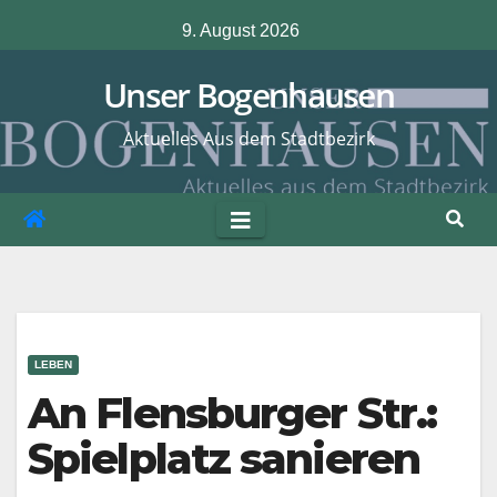
Zum
9. August 2026
Inhalt
springen
Unser Bogenhausen
Aktuelles Aus dem Stadtbezirk
LEBEN
An Flensburger Str.:
Spielplatz sanieren