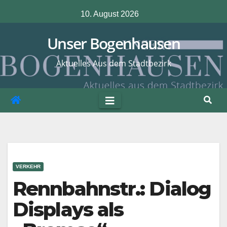
Zum
10. August 2026
Inhalt
springen
Unser Bogenhausen
Aktuelles Aus dem Stadtbezirk
VERKEHR
Rennbahnstr.: Dialog
Displays als