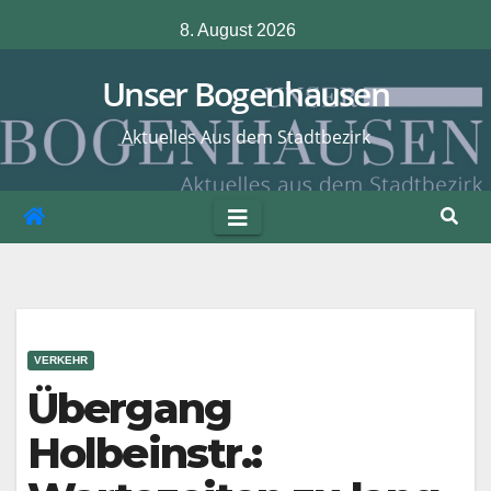
Zum
8. August 2026
Inhalt
springen
Unser Bogenhausen
Aktuelles Aus dem Stadtbezirk
VERKEHR
Übergang
Holbeinstr.: