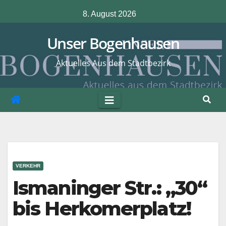
Zum
8. August 2026
Inhalt
springen
Unser Bogenhausen
Aktuelles Aus dem Stadtbezirk
VERKEHR
Ismaninger Str.: „30“
bis Herkomerplatz!