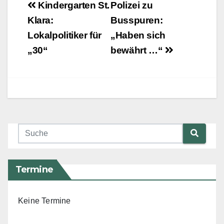
Beitragsnavigation
Kindergarten St.
Polizei zu
Klara:
Busspuren:
Lokalpolitiker für
„Haben sich
„30“
bewährt …“
Termine
Keine Termine