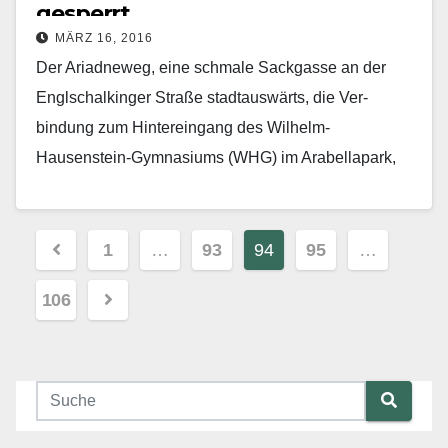
gesperrt
MÄRZ 16, 2016
Der Ariadneweg, eine schmale Sackgasse an der
Englschalkinger Straße stadtauswärts, die Ver­
bindung zum Hintereingang des Wilhelm-
Hausenstein-Gymnasiums (WHG) im Arabellapark,
wird für den Verkehr gesperrt. Nur mehr Anlieger
dürfen künftig einfahren.…
Beitragsnavigation
1
…
93
94
95
…
Mehr erfahren
106