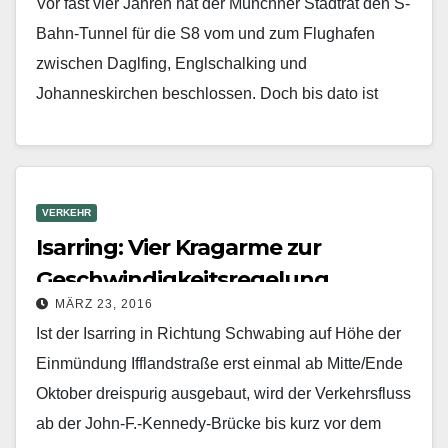
Vor fast vier Jahren hat der Münchner Stadtrat den S-
Bahn-Tunnel für die S8 vom und zum Flughafen
zwischen Daglfing, Englschalking und
Johanneskirchen beschlossen. Doch bis dato ist
offenkundig kaum etwas…
Mehr erfahren
VERKEHR
Isarring: Vier Kragarme zur
Geschwindigkeitsregelung
MÄRZ 23, 2016
Ist der Isarring in Richtung Schwabing auf Höhe der
Einmündung Ifflandstraße erst einmal ab Mit­te/Ende
Oktober dreispurig ausgebaut, wird der Verkehrsfluss
ab der John-F.-Kennedy-Brücke bis kurz vor dem