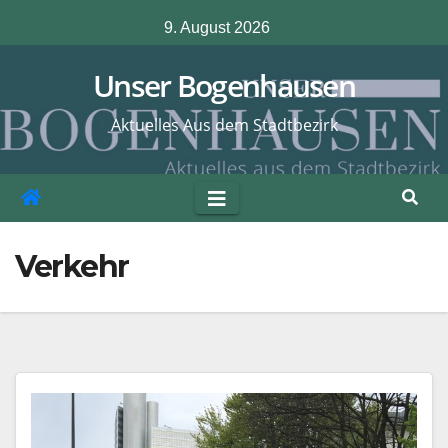
Zum
9. August 2026
Inhalt
springen
Unser Bogenhausen
Aktuelles Aus dem Stadtbezirk
Verkehr