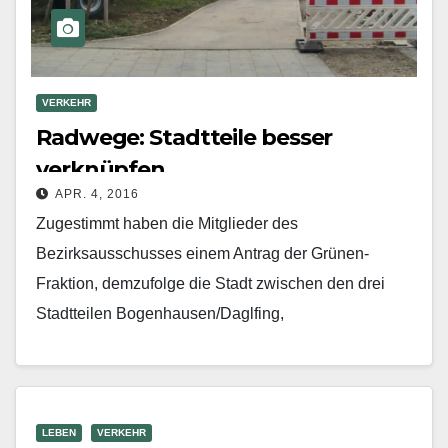
VERKEHR
Radwege: Stadtteile besser
verknüpfen
APR. 4, 2016
Zugestimmt haben die Mitglieder des
Bezirksausschusses einem Antrag der Grünen-
Fraktion, dem­zufolge die Stadt zwischen den drei
Stadtteilen Bogenhausen/Daglfing,
Trudering/Moosfeld und Berg am Laim eine attraktive,
ganzjährig nutzbare Radverbindung herstellen soll.…
Mehr erfahren
LEBEN
VERKEHR