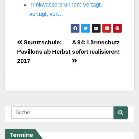
Trinkwasserbrunnen: Vertagt,
vertagt, ver…
Beitragsnavigation
Stuntzschule:
A 94: Lärmschutz
Pavillons ab Herbst
sofort realisieren!
2017
Termine