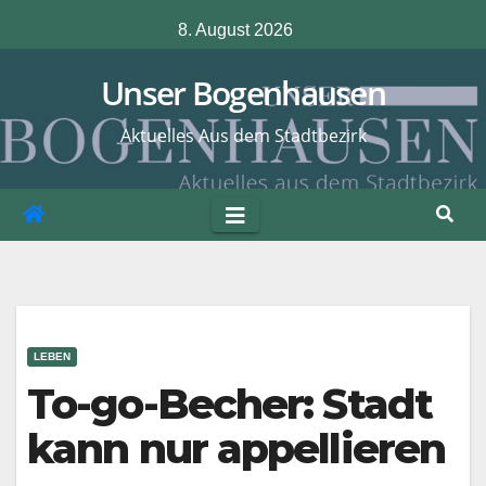
Zum
8. August 2026
Inhalt
springen
Unser Bogenhausen
Aktuelles Aus dem Stadtbezirk
LEBEN
To-go-Becher: Stadt
kann nur appellieren