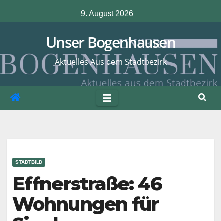
Zum
9. August 2026
Inhalt
springen
Unser Bogenhausen
Aktuelles Aus dem Stadtbezirk
STADTBILD
Effnerstraße: 46
Wohnungen für