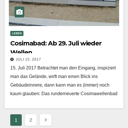
LEBEN
Cosimabad: Ab 29. Juli wieder
Wellen
JULI 15, 2017
15. Juli 2017 Betrachtet man den Eingang, inspiziert
man das Gelände, wirft man einen Blick ins
Gebäudeinnere, dann kann man es (immer) noch
kaum glauben: Das runderneuerte Cosimawellenbad
wird am…
Mehr erfahren
Beitragsnavigation
1
2