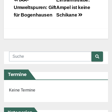
Beitragsnavigation
Umweltspuren: Gift
Ampel ist keine
für Bogenhausen
Schikane
Termine
Keine Termine