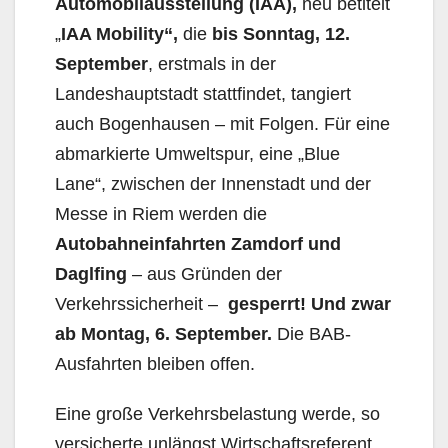
Automobilausstellung (IAA),
neu betitelt
„
IAA Mobility“,
die
bis Sonntag, 12.
September
, erstmals in der
Landeshauptstadt stattfindet, tangiert
auch Bogenhausen – mit Folgen. Für eine
abmarkierte Umweltspur, eine „Blue
Lane“, zwischen der Innenstadt und der
Messe in Riem werden die
Autobahneinfahrten Zamdorf und
Daglfing
– aus Gründen der
Verkehrssicher­heit –
gesperrt! Und zwar
ab Montag, 6. September.
Die BAB-
Ausfahrten bleiben offen.
Eine große Verkehrsbelastung werde, so
versicherte unlängst Wirtschaftsreferent