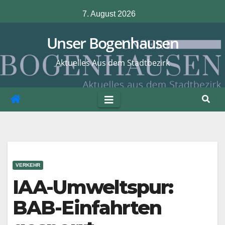
Zum
7. August 2026
Inhalt
springen
Unser Bogenhausen
Aktuelles Aus dem Stadtbezirk
VERKEHR
IAA-Umweltspur:
BAB-Einfahrten