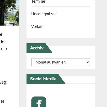
Termine
Uncategorized
Verkehr
er
rte
Archiv
 die
Archiv
Social Media
weg:
ger