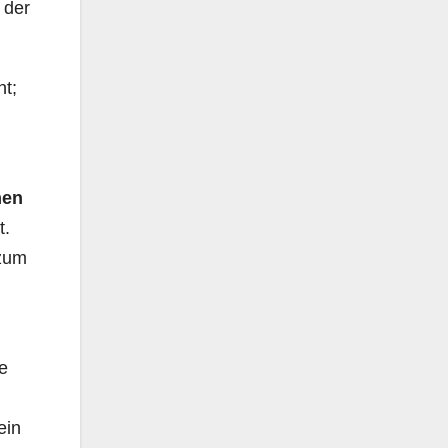
 der
ht;
men
t.
 zum
n
e
ein