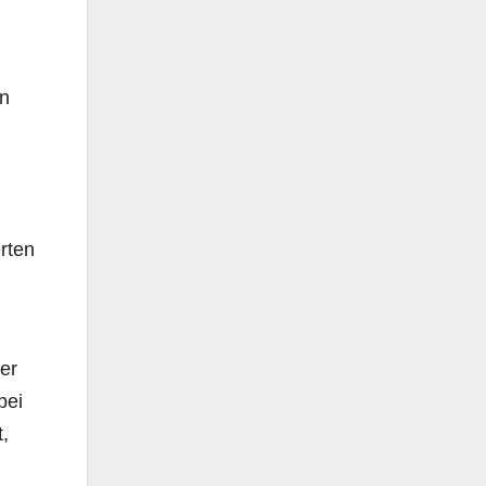
en
rten
er
bei
,