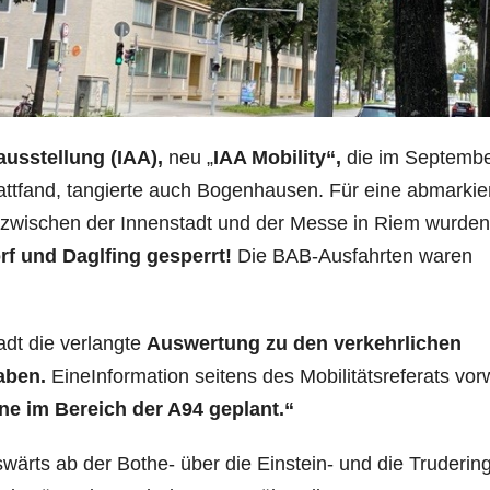
ausstellung (IAA),
neu „
IAA Mobility“,
die im Septemb
ttfand, tangierte auch Bogenhausen. Für eine abmarkie
 zwischen der Innenstadt und der Messe in Riem wurden
f und Daglfing gesperrt!
Die BAB-Ausfahrten waren
adt die verlangte
Auswertung zu den verkehrlichen
aben.
EineInformation seitens des Mobilitätsreferats vor
ane im Bereich der A94 geplant.“
swärts ab der Bothe- über die Einstein- und die Truderin