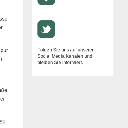
usse
er
spur
Folgen Sie uns auf unseren
Social Media Kanälen und
h
bleiben Sie informiert.
aße
der
 So