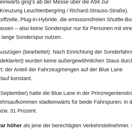
einwärts ging’s ab der Messe über die A94 zur
(Kreuzung Leuchtenbergring / Richard-Strauss-Straße).
offzelle, Plug-in-Hybride, die emissionsfreien Shuttle-B
ssen – also keine Sonderspur nur für Personen mit ein
er lange Sonderspur nutzen.
Auszügen (bearbeitet): Nach Einrichtung der Sonderfahr
deklariert)
wurden keine außergewöhnlichen Staus durc
ert; der Anteil der Fahrzeugmengen auf der Blue Lane
lauf konstant.
September) hatte die Blue Lane in der Prinzregentenstr
ehrsaufkommen stadteinwärts für beide Fahrspuren; in 
bzw. 31 Prozent.
war höher
als jene der berechtigten Verkehrsteilnehmer.