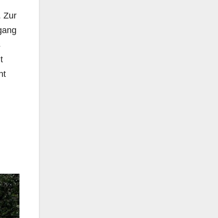
. Zur
hgang
s
t
ht