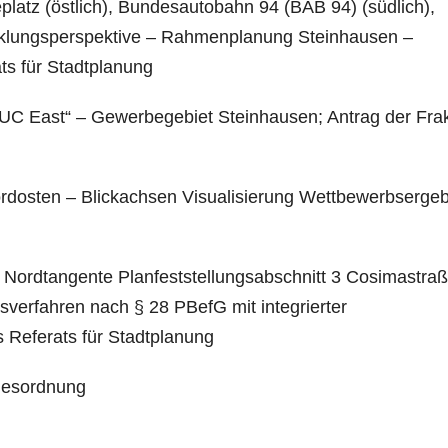
atz (östlich), Bundesautobahn 94 (BAB 94) (südlich),
icklungsperspektive – Rahmenplanung Steinhausen –
s für Stadtplanung
MUC East“ – Gewerbegebiet Steinhausen; Antrag der Frak
osten – Blickachsen Visualisierung Wettbewerbser­geb
Nordtangente Planfeststellungsabschnitt 3 Cosima­straß
verfahren nach § 28 PBefG mit integrierter
 Referats für Stadtplanung
agesordnung