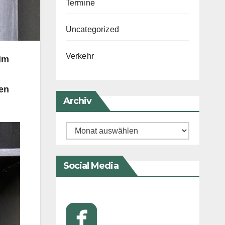
Termine
Uncategorized
Verkehr
im
en
Archiv
Archiv
Social Media