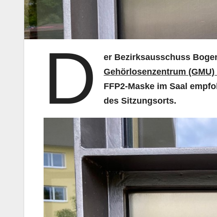
D
er Bezirksausschuss Boge
Gehörlo­senzentrum (GMU) 
FFP2-Maske im Saal empfoh
des Sitzungsorts.