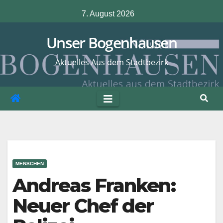
Zum
7. August 2026
Inhalt
springen
Unser Bogenhausen
Aktuelles Aus dem Stadtbezirk
MENSCHEN
Andreas Franken:
Neuer Chef der