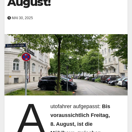
August!
MAI 30, 2025
A
utofahrer aufgepasst:
Bis
voraussichtlich Freitag,
8. August,
i
st die