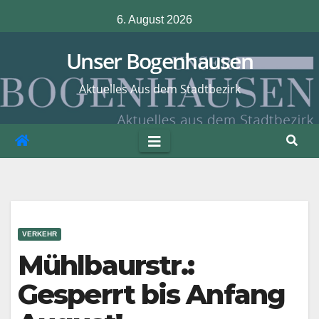
Zum
6. August 2026
Inhalt
springen
Unser Bogenhausen
Aktuelles Aus dem Stadtbezirk
VERKEHR
Mühlbaurstr.:
Gesperrt bis Anfang