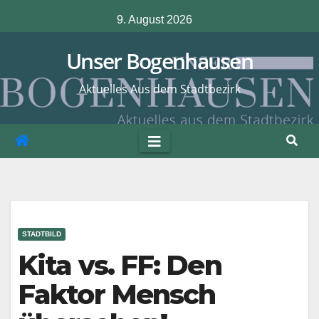
Zum
9. August 2026
Inhalt
springen
Unser Bogenhausen
Aktuelles Aus dem Stadtbezirk
STADTBILD
Kita vs. FF: Den
Faktor Mensch