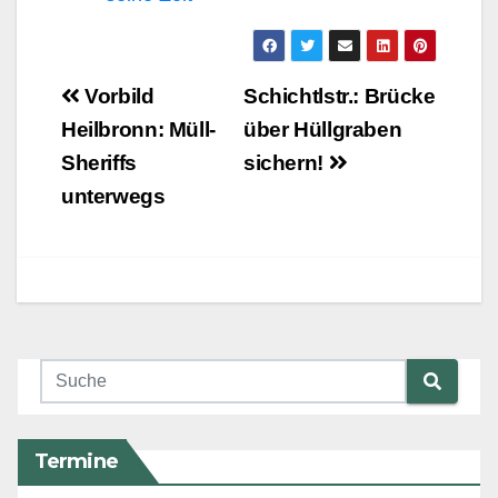
Beitragsnavigation
Vorbild
Schichtlstr.: Brücke
Heilbronn: Müll-
über Hüllgraben
Sheriffs
sichern!
unterwegs
Termine