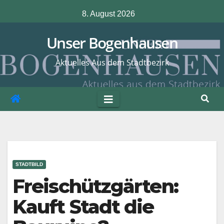
Zum
8. August 2026
Inhalt
springen
Unser Bogenhausen
Aktuelles Aus dem Stadtbezirk
STADTBILD
Freischützgärten:
Kauft Stadt die