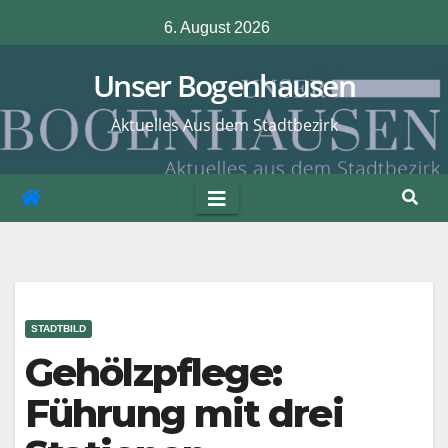
Zum
6. August 2026
Inhalt
springen
Unser Bogenhausen
Aktuelles Aus dem Stadtbezirk
STADTBILD
Gehölzpflege:
Führung mit drei