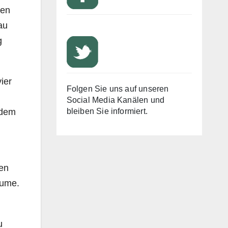
hen
au
g
ier
Folgen Sie uns auf unseren
Social Media Kanälen und
 dem
bleiben Sie informiert.
den
äume.
u