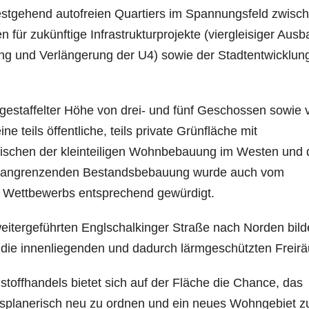
testgehend autofreien Quartiers im Spannungsfeld zwisc
 für zukünftige Infrastrukturprojekte (viergleisiger Ausb
ng und Verlängerung der U4) sowie der Stadtentwicklun
estaffelter Höhe von drei- und fünf Geschossen sowie v
 teils öffentliche, teils private Grünfläche mit
zwischen der kleinteiligen Wohnbebauung im Westen und
ur angrenzenden Bestandsbebauung wurde auch vom
n Wettbewerbs entsprechend gewürdigt.
eitergeführten Englschalkinger Straße nach Norden bil
 die innenliegenden und dadurch lärmgeschützten Freir
offhandels bietet sich auf der Fläche die Chance, das
tsplanerisch neu zu ordnen und ein neues Wohngebiet z