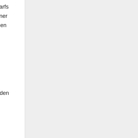
arfs
ner
len
 den