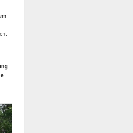
dem
cht
ung
he