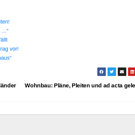
ten!
t …“
ällt
rag vor!
haus“
eländer
Wohnbau: Pläne, Pleiten und ad acta gel