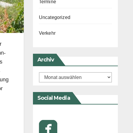
Termine
Uncategorized
Verkehr
r
hn-
Archiv
s
s
Archiv
nung
or
Social Media