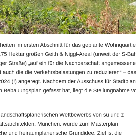
eiten im ersten Abschnitt für das geplante Wohnquartie
75 Hektar großen Geith & Niggl-Areal (unweit der S-Ba
urger Straße) „auf ein für die Nachbarschaft angemessene
 auch die die Verkehrsbelastungen zu reduzieren“ – da
024 (!) angeregt. Nachdem der Ausschuss für Stadtpla
 Bebauungsplan gefasst hat, liegt die Stellungnahme v
 landschaftsplanerischen Wettbewerbs von su und z
aftsarchitekten, München, wurde zum Masterplan
iche und freiraumplanerische Grundidee. Ziel ist die