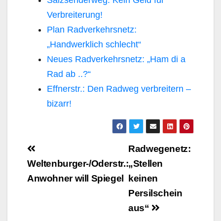
Verbreiterung!
Plan Radverkehrsnetz:
„Handwerklich schlecht“
Neues Radverkehrsnetz: „Ham di a
Rad ab ..?“
Effnerstr.: Den Radweg verbreitern –
bizarr!
Beitragsnavigation
Radwegenetz:
Weltenburger-/Oderstr.:
„Stellen
Anwohner will Spiegel
keinen
Persilschein
aus“