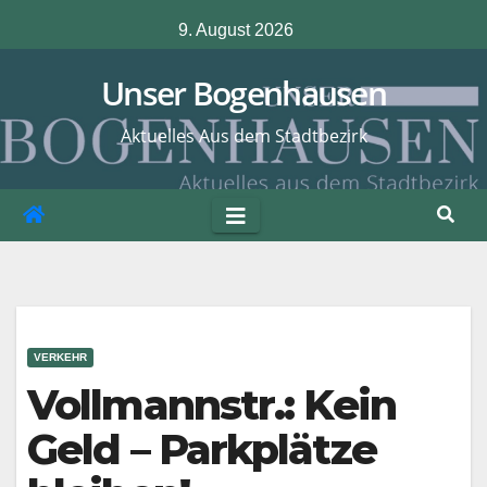
Zum
9. August 2026
Inhalt
springen
Unser Bogenhausen
Aktuelles Aus dem Stadtbezirk
VERKEHR
Vollmannstr.: Kein
Geld – Parkplätze