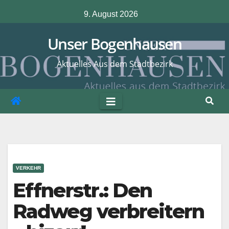
Zum
9. August 2026
Inhalt
springen
Unser Bogenhausen
Aktuelles Aus dem Stadtbezirk
VERKEHR
Effnerstr.: Den
Radweg verbreitern