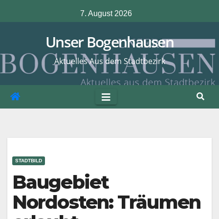
Zum
7. August 2026
Inhalt
springen
Unser Bogenhausen
Aktuelles Aus dem Stadtbezirk
STADTBILD
Baugebiet
Nordosten: Träumen