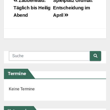
Beitragsnavigation
Zauberwald:
Spielplatz Grüntal:
Täglich bis Heilig
Entscheidung im
Abend
April
Termine
Keine Termine