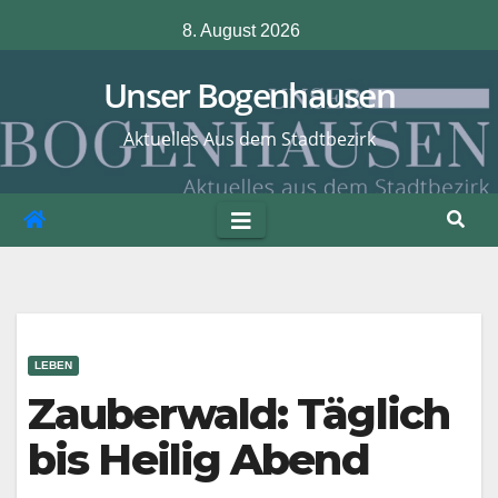
Zum
8. August 2026
Inhalt
springen
Unser Bogenhausen
Aktuelles Aus dem Stadtbezirk
LEBEN
Zauberwald: Täglich
bis Heilig Abend