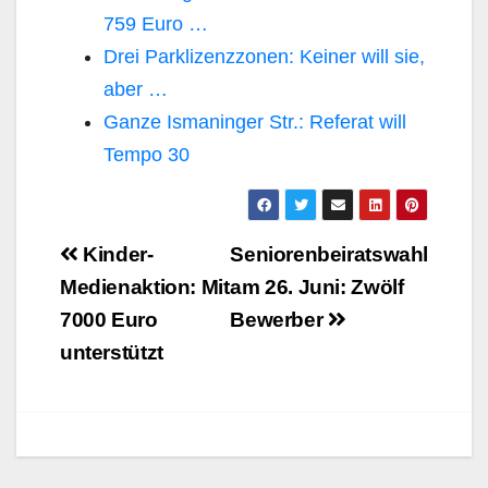
759 Euro …
Drei Parklizenzzonen: Keiner will sie,
aber …
Ganze Ismaninger Str.: Referat will
Tempo 30
Beitragsnavigation
Kinder-
Seniorenbeiratswahl
Medienaktion: Mit
am 26. Juni: Zwölf
7000 Euro
Bewerber
unterstützt