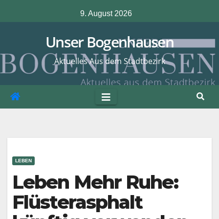
Zum
9. August 2026
Inhalt
springen
Unser Bogenhausen
Aktuelles Aus dem Stadtbezirk
LEBEN
Leben Mehr Ruhe:
Flüsterasphalt