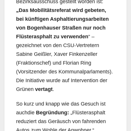
Bezirksausschuss gestellt wor­den ist:
„
Das Mobilitätsreferat wird gebeten,
bei künftigen Asphaltierungsarbeiten
von Bo­genhauser Straßen nur noch
Flüsterasphalt zu verwenden
“ –
gezeichnet von den CSU-Vertre­tern
Sabine Geißler, Xaver Finkenzeller
(Fraktionschef) und Florian Ring
(Vorsitzender des Kom­munalparlaments).
Die Initiative wurde auf Intervention der
Grünen
vertagt
.
So kurz und knapp wie das Gesuch ist
auchdie
Begründung:
„Flüsterasphalt
reduziert das Ge­räusch von fahrenden
Autos zum Wohle der Anwohner.“