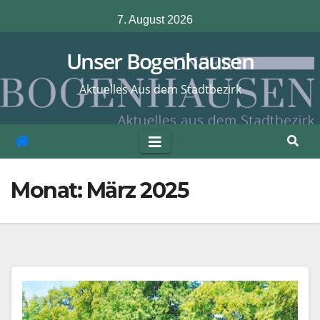
Zum
7. August 2026
Inhalt
springen
Unser Bogenhausen
Aktuelles Aus dem Stadtbezirk
Monat:
März 2025