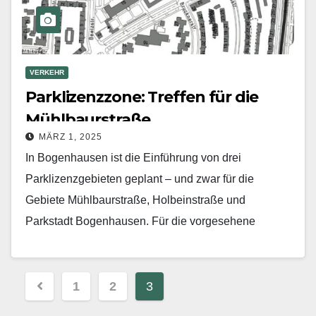
VERKEHR
Parklizenzzone: Treffen für die
Mühlbaurstraße
MÄRZ 1, 2025
In Bogenhausen ist die Einführung von drei
Parklizenzgebieten geplant – und zwar für die
Gebiete Mühlbaurstraße, Holbeinstraße und
Parkstadt Bogenhausen. Für die vorgesehene
Parklizenzzone Mühlbaurstraße findet am Mittwoch,
12. März,…
Beitragsnavigation
1
2
3
Mehr erfahren