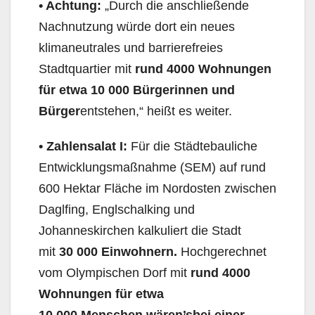
• Achtung
:
„Durch die anschließende
Nachnutzung würde dort ein neues
klimaneutrales und barrierefreies
Stadtquartier mit
rund 4000 Wohnungen
für etwa 10
000 Bürge
rinnen und
Bürger
entstehen,“ heißt es weiter.
• Zahlensalat
I
:
Für die Städtebauliche
Entwicklungsmaßnahme (SEM) auf rund
600 Hektar Fläche im Nordosten zwischen
Daglfing, Englschalking und
Johanneskirchen kalkuliert die Stadt
mit
30 000 Einwohnern.
Hochgerechnet
vom Olympischen Dorf mit
rund 4000
Wohnungen für etwa
10
000
Menschen
wären’s
bei einer