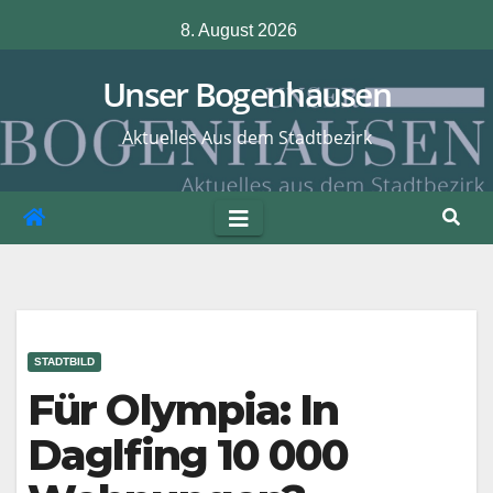
Zum
8. August 2026
Inhalt
springen
Unser Bogenhausen
Aktuelles Aus dem Stadtbezirk
STADTBILD
Für Olympia: In
Daglfing 10 000