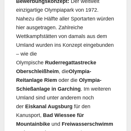
Bewerbungskonzep
t:
Der weltweit
einzigartige Olympiapark von 1972.
Nahezu die Hälfte aller Sportarten würden
hier ausgetragen. Zahlreiche
Wettkampfstätten von damals aus dem
Umland wurden ins Konzept eingebunden
– wie die
Olympische
Ruderregattastrecke
Oberschleißheim
, die
Olympia-
Reitanlage Riem
oder die
Olympia-
Schießanlage in Garching
. Im weiteren
Umland sind unter anderem noch
der
Eiskanal Augsburg
für den
Kanusport,
Bad Wiessee für
Mountainbike
und
Freiwasserschwimm