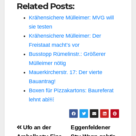
Related Posts:
Krähensichere Mülleimer: MVG will
sie testen
Krähensichere Mülleimer: Der
Freistaat macht’s vor
Busstopp Rümelinstr.: Größerer
Mülleimer nötig
Mauerkircherstr. 17: Der vierte
Bauantrag!
Boxen für Pizzakartons: Baureferat
lehnt ab￼
Beitragsnavigation
Ufo an der
Eggenfeldener