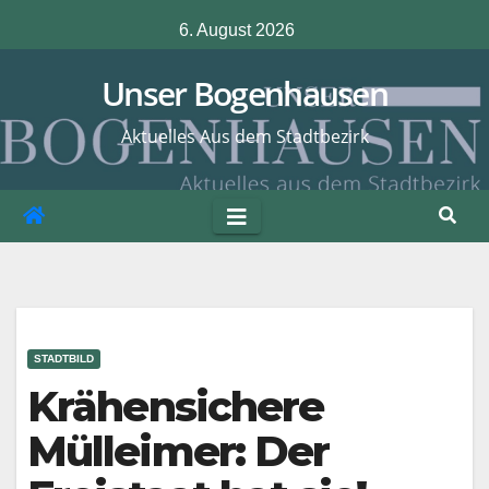
Zum
6. August 2026
Inhalt
springen
Unser Bogenhausen
Aktuelles Aus dem Stadtbezirk
STADTBILD
Krähensichere
Mülleimer: Der