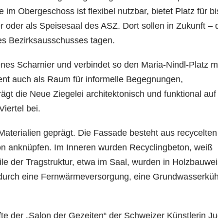
m Obergeschoss ist flexibel nutzbar, bietet Platz für bi
 oder als Speisesaal des ASZ. Dort sollen in Zukunft – 
 des Bezirksausschusses tagen.
enes Scharnier und verbindet so den Maria-Nindl-Platz m
ent auch als Raum für informelle Begegnungen,
trägt die Neue Ziegelei architektonisch und funktional auf
iertel bei.
 Materialien geprägt. Die Fassade besteht aus recycelten
ition anknüpfen. Im Inneren wurden Recyclingbeton, weiß
ile der Tragstruktur, etwa im Saal, wurden in Holzbauwe
ht durch eine Fernwärmeversorgung, eine Grundwasserkü
te der „Salon der Gezeiten“ der Schweizer Künstlerin Ju