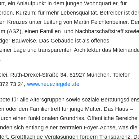
 Ort, ein Anlaufpunkt in dem jungen Wohnquartier, für
rden. Kurzum: für mehr Lebensqualität. Betreiber ist de
 Kreuzes unter Leitung von Martin Feichtenbeiner. De
um (ASZ), einen Familien- und Nachbarschaftstreff sowi
ltiger Bauweise. Das Gebäude ist als offenes
seiner Lage und transparenten Architektur das Miteinand
.
elei, Ruth-Drexel-Straße 34, 81927 München, Telefon
2372 73 24,
www.neueziegelei.de
ebote für alle Altersgruppen sowie soziale Beratungsdiens
en oder den Familientreff für junge Mütter. Das Haus –
rch einen funktionalen Grundriss. Öffentliche Bereiche
nden sich entlang einer zentralen Foyer-Achse, was die
chtert. Großflächige Verglasungen fördern Transparenz. D