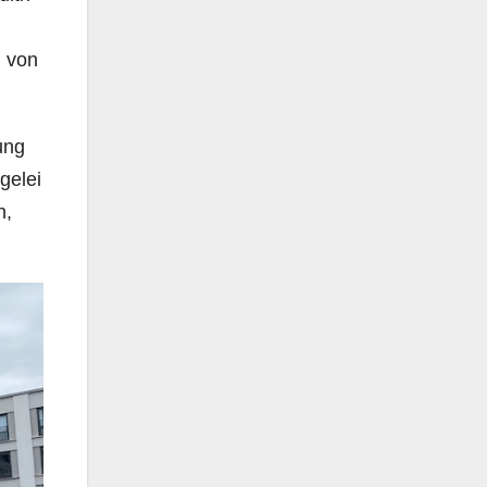
n von
ung
gelei
n,