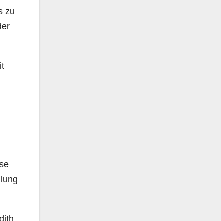
s zu
der
it
ise
hlung
dith