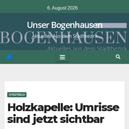
Zum
6. August 2026
Inhalt
springen
Unser Bogenhausen
Aktuelles Aus dem Stadtbezirk
STADTBILD
Holzkapelle: Umrisse
sind jetzt sichtbar