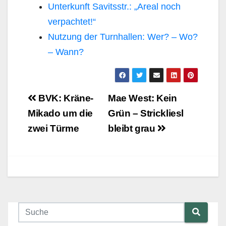
Unterkunft Savitsstr.: „Areal noch
verpachtet!“
Nutzung der Turnhallen: Wer? – Wo?
– Wann?
Beitragsnavigation
BVK: Kräne-
Mae West: Kein
Mikado um die
Grün – Strickliesl
zwei Türme
bleibt grau