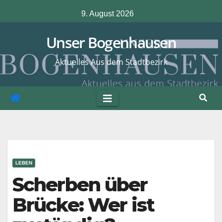
Zum
9. August 2026
Inhalt
springen
Unser Bogenhausen
Aktuelles Aus dem Stadtbezirk
LEBEN
Scherben über
Brücke: Wer ist