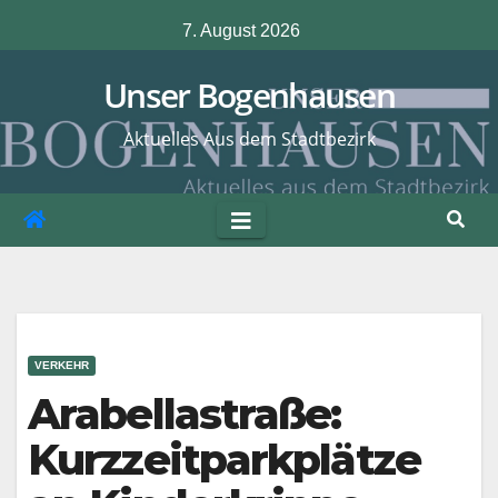
Zum
7. August 2026
Inhalt
springen
Unser Bogenhausen
Aktuelles Aus dem Stadtbezirk
VERKEHR
Arabellastraße:
Kurzzeitparkplätze