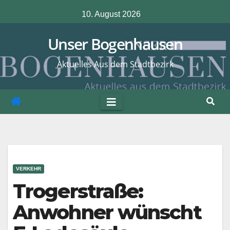
Zum
10. August 2026
Inhalt
springen
Unser Bogenhausen
Aktuelles Aus dem Stadtbezirk
VERKEHR
Trogerstraße:
Anwohner wünscht