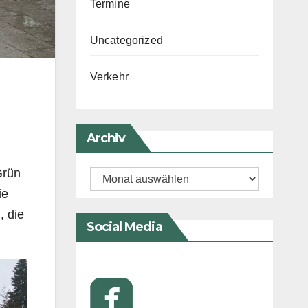
Termine
Uncategorized
Verkehr
Archiv
Grün
Archiv
ie
, die
Social Media