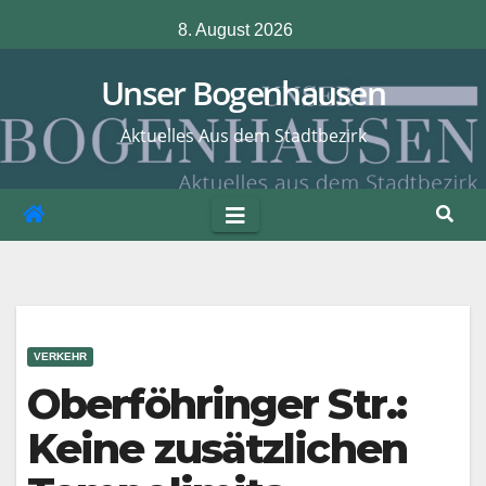
Zum
8. August 2026
Inhalt
springen
Unser Bogenhausen
Aktuelles Aus dem Stadtbezirk
VERKEHR
Oberföhringer Str.:
Keine zusätzlichen