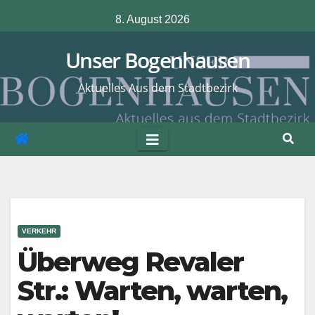
Zum
8. August 2026
Inhalt
springen
Unser Bogenhausen
Aktuelles Aus dem Stadtbezirk
VERKEHR
Überweg Revaler
Str.: Warten, warten,