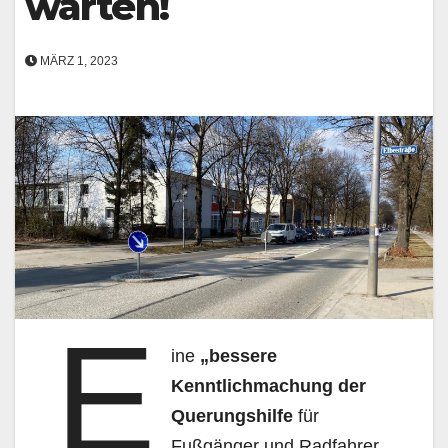
warten!
MÄRZ 1, 2023
E
ine
„bessere
Kenntlichmachung der
Querungshilfe
für
Fußgänger und Radfahrer