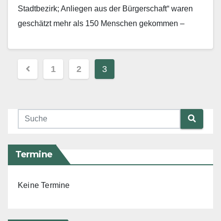
Stadtbezirk; Anliegen aus der Bürgerschaft“ waren
geschätzt mehr als 150 Menschen gekommen –
soviel wie noch nie zuvor bei einer…
Mehr erfahren
Beitragsnavigation
1
2
3
Termine
Keine Termine