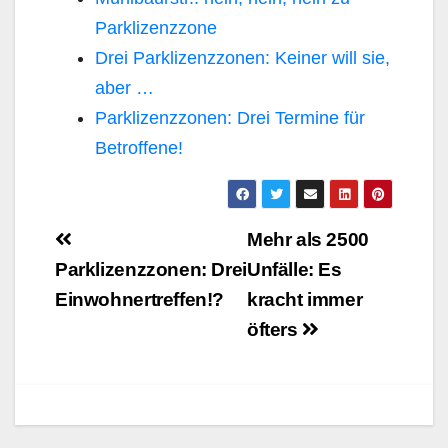
Parklizenzzone
Drei Parklizenzzonen: Keiner will sie,
aber …
Parklizenzzonen: Drei Termine für
Betroffene!
Beitragsnavigation
Mehr als 2500
Parklizenzzonen: Drei
Unfälle: Es
Einwohnertreffen!?
kracht immer
öfters