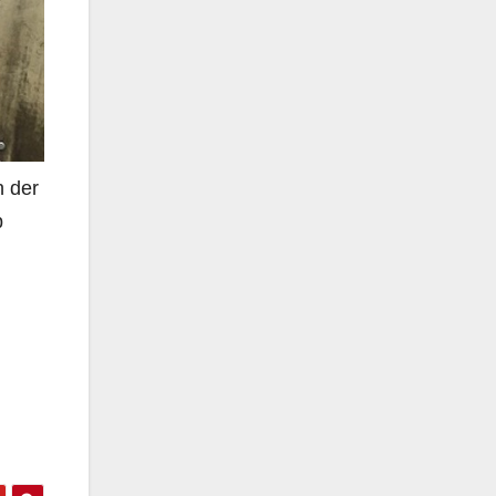
n der
b