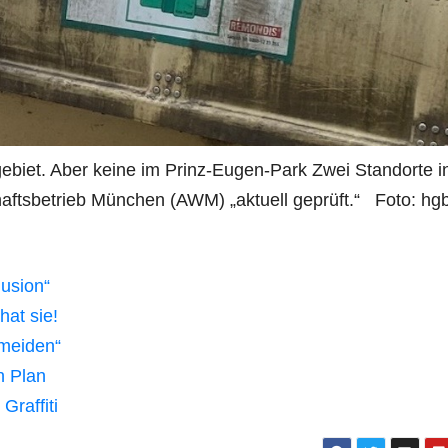
gebiet. Aber keine im Prinz-Eugen-Park Zwei Standorte i
haftsbetrieb München (AWM) „aktuell geprüft.“ Foto: hg
lusion“
hat sie!
rmeiden“
n Plan
Graffiti