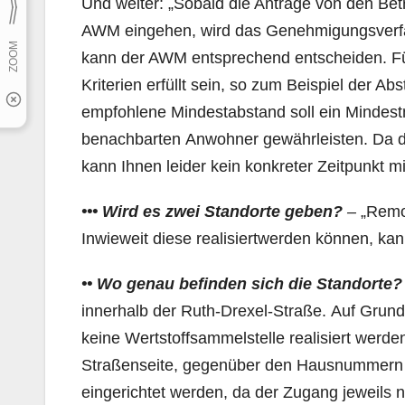
Und weiter: „Sobald die Anträge von den Bet
AWM eingehen, wird das Genehmigungsverfahr
kann der AWM entsprechend entscheiden. F
Kriterien erfüllt sein, so zum Beispiel der
empfohlene Mindestabstand soll ein Mindest
benachbarten Anwohner gewährleisten. Da da
kann Ihnen leider kein konkreter Zeitpunkt mi
•••
Wird es zwei Standorte geben?
–
„Remo
Inwieweit diese realisiert
werden können, kann 
•• Wo genau befinden sich die Standorte?
innerhalb der Ruth-Drexel-Straße.
Auf Grund
keine
Wertstoffsammelstelle realisiert wer
Straßenseite, gegenüber den Hausnummern 33
eingerichtet werden, da der Zugang jeweils 