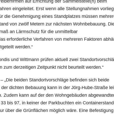
reiberfirmen auf Errichtung der Sammelstelle(n) beim
en eingeleitet. Erst wenn alle Stellungnahmen vorlieg
ür die Genehmigung eines Standplatzes müssen mehrer
 Abstand von zwölf Metern zur nächsten Wohnbebauung. Di
maß an Lärmschutz für die unmittelbar
s erforderliche Verfahren von mehreren Faktoren abhä
tgeteilt werden.“
ndis und Wittmann prüfen aktuell zwei Standortvorschlä
zum derzeitigen Zeitpunkt nicht beurteilt werden.“
–
„Die beiden Standortvorschläge befinden sich beide
 der dichten Bebauung kann in der Jörg-Hube-Straße lei
den. Zudem kann auf der den Wohngebäuden
abgewandte
 bis 97, in keiner der Parkbuchten ein
Containerstand
nur über die Grünflächen
möglich wäre. Eine Befestigung