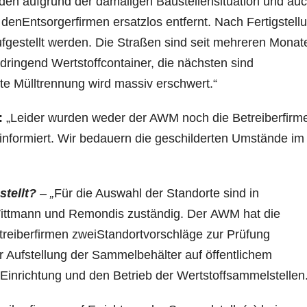
urden aufgrund der damaligen Baustellensituation und au
nEntsorgerfirmen ersatzlos entfernt. Nach Fertigstell
ufgestellt werden. Die Straßen sind seit mehreren Monat
t dringend Wertstoffcontainer, die nächsten sind
te Mülltrennung wird massiv erschwert.“
:
„Leider wurden weder der AWM noch die Betreiberfirm
informiert. Wir bedauern die geschilderten Umstände im
tellt?
– „
Für die Auswahl der Standorte sind in
Wittmann und Remondis zuständig. Der
AWM hat die
reiberfirmen zwei
Standortvorschläge zur Prüfung
r Aufstellung der Sammelbehälter auf öffentlichem
Einrichtung und den Betrieb der Wertstoffsammelstellen.