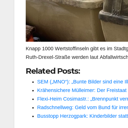
Knapp 1000 Wertstoffinseln gibt es im Stadt
Ruth-Drexel-Straße werden laut Abfallwirtsc
Related Posts:
SEM („MNO“): „Bunte Bilder sind eine Il
Krähensichere Mülleimer: Der Freistaat 
Flexi-Heim Cosimastr.: „Brennpunkt ve
Radschnellweg: Geld vom Bund für irre
Busstopp Herzogpark: Kinderbilder statt 