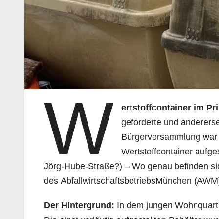
W
ertstoffcontainer im P
geforderte und anderers
Bürgerversammlung war d
Wertstoffcontainer aufge
Jörg-Hube-Straße?) – Wo genau befinden sic
des AbfallwirtschaftsbetriebsMünchen (AWM)
Der Hintergrund:
In dem jungen Wohnquarti