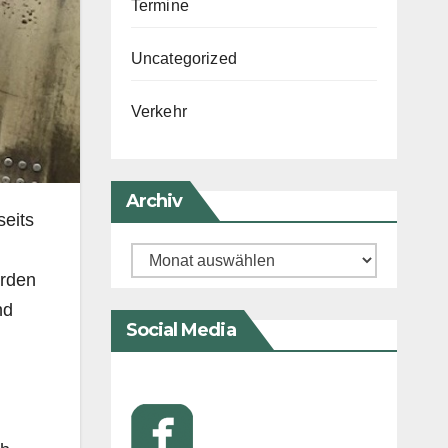
Termine
Uncategorized
Verkehr
Archiv
seits
Archiv
erden
nd
Social Media