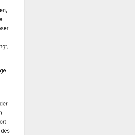
en,
e
eser
ngt,
ge.
der
n
ort
 des